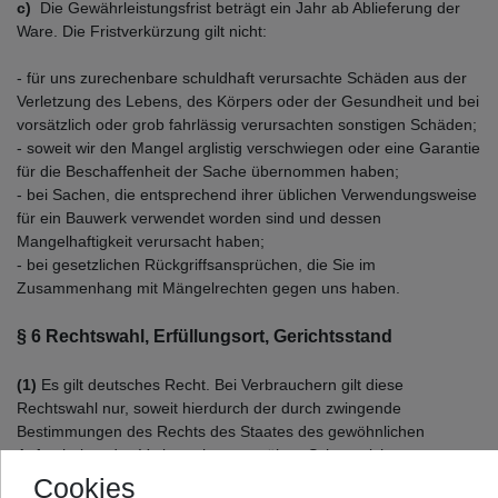
c)
Die Gewährleistungsfrist beträgt ein Jahr ab Ablieferung der
Ware. Die Fristverkürzung gilt nicht:
- für uns zurechenbare schuldhaft verursachte Schäden aus der
Verletzung des Lebens, des Körpers oder der Gesundheit und bei
vorsätzlich oder grob fahrlässig verursachten sonstigen Schäden;
- soweit wir den Mangel arglistig verschwiegen oder eine Garantie
für die Beschaffenheit der Sache übernommen haben;
- bei Sachen, die entsprechend ihrer üblichen Verwendungsweise
für ein Bauwerk verwendet worden sind und dessen
Mangelhaftigkeit verursacht haben;
- bei gesetzlichen Rückgriffsansprüchen, die Sie im
Zusammenhang mit Mängelrechten gegen uns haben.
§ 6 Rechtswahl, Erfüllungsort, Gerichtsstand
(1)
Es gilt deutsches Recht. Bei Verbrauchern gilt diese
Rechtswahl nur, soweit hierdurch der durch zwingende
Bestimmungen des Rechts des Staates des gewöhnlichen
Aufenthaltes des Verbrauchers gewährte Schutz nicht entzogen
wird (Günstigkeitsprinzip).
Cookies