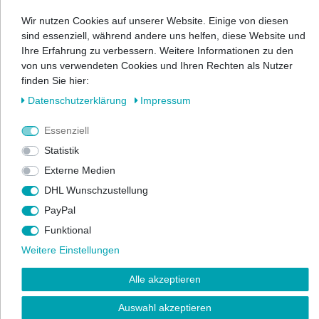
(2)
Erfüllungsort für alle Leistungen aus den mit uns bestehenden
Wir nutzen Cookies auf unserer Website. Einige von diesen
Geschäftsbeziehungen sowie Gerichtsstand ist unser Sitz, soweit
sind essenziell, während andere uns helfen, diese Website und
Sie nicht Verbraucher, sondern Kaufmann, juristische Person des
Ihre Erfahrung zu verbessern. Weitere Informationen zu den
öffentlichen Rechts oder öffentlich-rechtliches Sondervermögen
von uns verwendeten Cookies und Ihren Rechten als Nutzer
sind. Dasselbe gilt, wenn Sie keinen allgemeinen Gerichtsstand in
finden Sie hier:
Deutschland oder der EU haben oder der Wohnsitz oder
Daten­schutz­erklärung
Impressum
gewöhnliche Aufenthalt im Zeitpunkt der Klageerhebung nicht
bekannt ist. Die Befugnis, auch das Gericht an einem anderen
Essenziell
gesetzlichen Gerichtsstand anzurufen, bleibt hiervon unberührt.
Statistik
(3)
Die Bestimmungen des UN-Kaufrechts finden ausdrücklich
Externe Medien
keine Anwendung.
DHL Wunschzustellung
PayPal
Funktional
Weitere Einstellungen
II. Kundeninformationen
Alle akzeptieren
Auswahl akzeptieren
1. Identität des Verkäufers