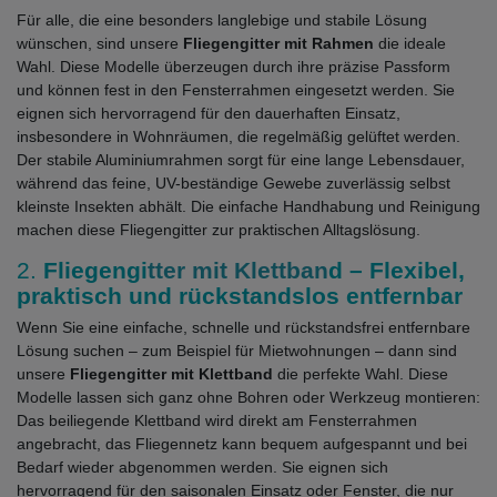
Für alle, die eine besonders langlebige und stabile Lösung
wünschen, sind unsere
Fliegengitter mit Rahmen
die ideale
Wahl. Diese Modelle überzeugen durch ihre präzise Passform
und können fest in den Fensterrahmen eingesetzt werden. Sie
eignen sich hervorragend für den dauerhaften Einsatz,
insbesondere in Wohnräumen, die regelmäßig gelüftet werden.
Der stabile Aluminiumrahmen sorgt für eine lange Lebensdauer,
während das feine, UV-beständige Gewebe zuverlässig selbst
kleinste Insekten abhält. Die einfache Handhabung und Reinigung
machen diese Fliegengitter zur praktischen Alltagslösung.
2.
Fliegengi
tter mit Klettban
d – Flexibel,
praktisch und rückstandslos entfernbar
Wenn Sie eine einfache, schnelle und rückstandsfrei entfernbare
Lösung suchen – zum Beispiel für Mietwohnungen – dann sind
unsere
Fliegengitter mit Klettband
die perfekte Wahl. Diese
Modelle lassen sich ganz ohne Bohren oder Werkzeug montieren:
Das beiliegende Klettband wird direkt am Fensterrahmen
angebracht, das Fliegennetz kann bequem aufgespannt und bei
Bedarf wieder abgenommen werden. Sie eignen sich
hervorragend für den saisonalen Einsatz oder Fenster, die nur