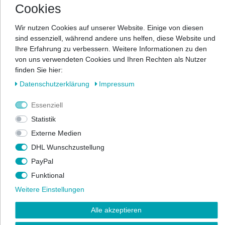
Cookies
Wir nutzen Cookies auf unserer Website. Einige von diesen
sind essenziell, während andere uns helfen, diese Website und
Ihre Erfahrung zu verbessern. Weitere Informationen zu den
von uns verwendeten Cookies und Ihren Rechten als Nutzer
finden Sie hier:
Daten­schutz­erklärung
Impressum
Essenziell
Statistik
Externe Medien
DHL Wunschzustellung
Effektiver Insektenschutz mit
PayPal
Stil: Fliegengitter-Rollos von
Funktional
APANA
Weitere Einstellungen
Fliegengitter-Rollos für Fenster von APANA bieten
Alle akzeptieren
einen flexiblen und effektiven Schutz vor Insekten, der