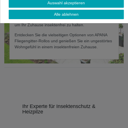
sich dezent und stilvoll in Ihr Wohnambiente einfügt.
Auswahl akzeptieren
Dank der einfachen Montage, hochwertigen
Materialien und individuellen
Alle ablehnen
Anpassungsmöglichkeiten sind sie die perfekte Wahl,
um Ihr Zuhause insektenfrei zu halten.
Entdecken Sie die vielseitigen Optionen von APANA
Fliegengitter-Rollos und genießen Sie ein ungestörtes
Wohngefühl in einem insektenfreien Zuhause.
Ihr Experte für Insektenschutz &
Heizpilze