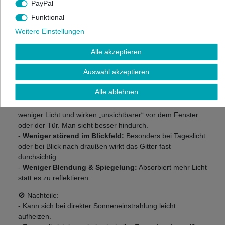
PayPal
Funktional
Weitere Einstellungen
Alle akzeptieren
Auswahl akzeptieren
schwarzes Fliegengittergewebe
Alle ablehnen
✅ Vorteile:
-
Bessere Durchsicht:
Schwarze Gewebe reflektieren
weniger Licht und wirken „unsichtbarer“ vor dem Fenster
oder der Tür. Man sieht besser hindurch.
-
Weniger störend im Blickfeld:
Besonders bei Tageslicht
oder bei Blick nach draußen wirkt das Gitter fast
durchsichtig.
-
Weniger Blendung & Spiegelung:
Absorbiert mehr Licht
statt es zu reflektieren.
🚫 Nachteile:
- Kann sich bei direkter Sonneneinstrahlung leicht
aufheizen.