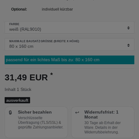
Optional:
individuell kürzbar
FARBE
MAXIMALE BAUSATZGRÖSSE (BREITE X HÖHE)
passend für ein lichtes Maß bis zu:
80
x
160
cm
*
31,49 EUR
Inhalt
1
Stück
ausverkauft
🔒
Sicher bezahlen
↩️
Widerrufsfrist: 1
Monat
Verschlüsselte
Übertragung (TLS/SSL) &
30 Tage ab Erhalt der
geprüfte Zahlungsanbieter.
Ware. Details in der
Widerrufsbelehrung.