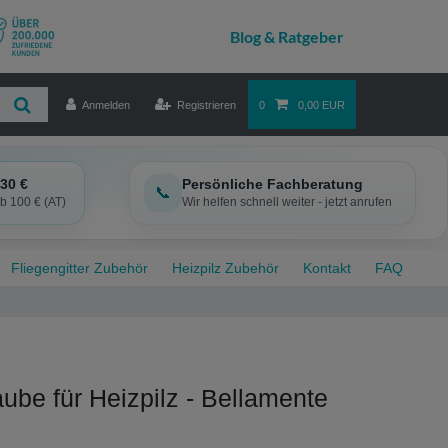
Anmelden
Registrieren
0
0,00 EUR
30 €
Persönliche Fachberatung
📞
ab 100 € (AT)
Wir helfen schnell weiter - jetzt anrufen
Fliegengitter Zubehör
Heizpilz Zubehör
Kontakt
FAQ
be für Heizpilz - Bellamente