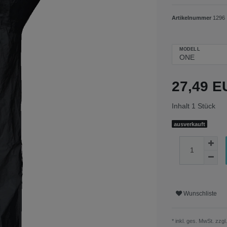
Artikelnummer
1296
MODELL
27,49 
Inhalt
1
Stück
ausverkauft
Wunschliste
* inkl. ges. MwSt. zzgl