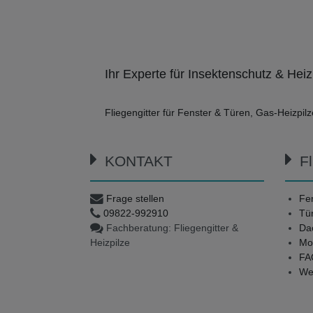
Ihr Experte für Insektenschutz & Heiz
Fliegengitter für Fenster & Türen, Gas-Heizpi
KONTAKT
Fl
Frage stellen
Fen
09822-992910
Tür
Fachberatung: Fliegengitter &
Dac
Heizpilze
Mo
FAQ
Wel