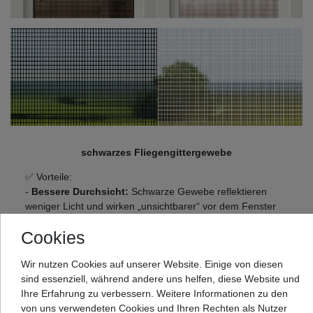
schwarzes Fliegengittergewebe
✅ Vorteile:
-
Bessere Durchsicht:
Schwarze Gewebe reflektieren
weniger Licht und wirken „unsichtbarer“ vor dem Fenster
oder der Tür. Man sieht besser hindurch.
Cookies
-
Weniger störend im Blickfeld:
Besonders bei Tageslicht
oder bei Blick nach draußen wirkt das Gitter fast
Wir nutzen Cookies auf unserer Website. Einige von diesen
durchsichtig.
sind essenziell, während andere uns helfen, diese Website und
-
Weniger Blendung & Spiegelung:
Absorbiert mehr Licht
Ihre Erfahrung zu verbessern. Weitere Informationen zu den
statt es zu reflektieren.
von uns verwendeten Cookies und Ihren Rechten als Nutzer