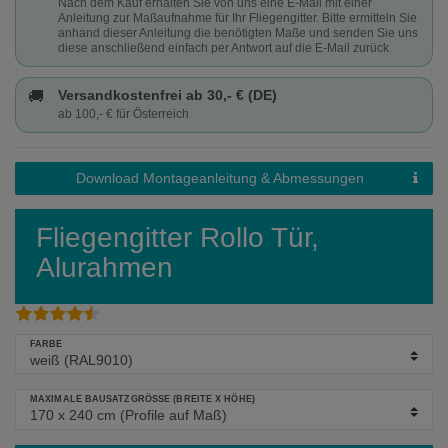
Nach dem Kauf erhalten Sie von uns eine E-Mail mit einer
Anleitung zur Maßaufnahme für Ihr Fliegengitter. Bitte ermitteln Sie
anhand dieser Anleitung die benötigten Maße und senden Sie uns
diese anschließend einfach per Antwort auf die E-Mail zurück
🚚
Versandkostenfrei ab 30,- € (DE)
ab 100,- € für Österreich
Download Montageanleitung & Abmessungen
Fliegengitter Rollo Tür,
Alurahmen
FARBE
MAXIMALE BAUSATZGRÖSSE (BREITE X HÖHE)