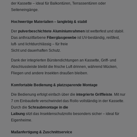
der Kassette – ideal für Balkontüren, Terrassentüren oder
Seiteneingänge.
Hochwertige Materialien – langlebig & stabil
Der
pulverbeschichtete Aluminiumrahmen
ist wetterfest und stabil.
Das anthrazitfarbene
Fiberglasgewebe
ist UV-beständig, reißfest,
luft- und lichtdurchlässig – für freie
Sicht und dauerhaften Schutz.
Dank der integrierten Bürstendichtungen an Kassette, Griff- und
Abschlussleiste bleibt die frische Luft drinnen, während Mücken,
Fliegen und andere Insekten draußen bleiben.
Komfortable Bedienung & platzsparende Montage
Die Bedienung erfolgt einfach über die
integrierte Griffleiste
. Mit nur
7 cm Einbautiefe verschwindet das Rollo vollständig in der Kassette.
Durch die
Schraubmontage in die
Laibung
sitzt das Insektenschutzrollo besonders sicher – ideal für
Eigenheime.
Maßanfertigung & Zuschnittservice