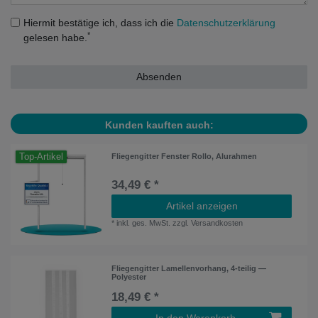
Hiermit bestätige ich, dass ich die
Daten­schutz­erklärung
*
gelesen habe.
Absenden
Kunden kauften auch:
Top-Artikel
Fliegengitter Fenster Rollo, Alurahmen
34,49 € *
Artikel anzeigen
*
inkl. ges. MwSt.
zzgl.
Versandkosten
Fliegengitter Lamellenvorhang, 4-teilig —
Polyester
18,49 € *
In den Warenkorb