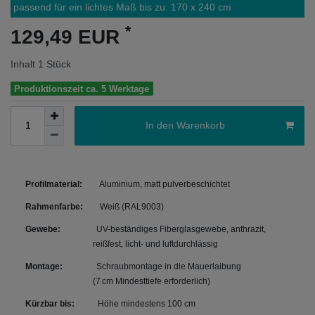
passend für ein lichtes Maß bis zu:
170
x
240
cm
*
129,49 EUR
Inhalt
1
Stück
Produktionszeit ca. 5 Werktage
In den Warenkorb
Profilmaterial:
Aluminium, matt pulverbeschichtet
Rahmenfarbe:
Weiß (RAL9003)
Gewebe:
UV-beständiges Fiberglasgewebe, anthrazit,
reißfest, licht- und luftdurchlässig
Montage:
Schraubmontage in die Mauerlaibung
(7 cm Mindesttiefe erforderlich)
Kürzbar bis:
Höhe mindestens 100 cm