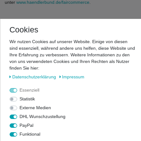
unter
www.haendlerbund.de/faircommerce
.
Cookies
Ihr Experte für Insektenschutz &
Wir nutzen Cookies auf unserer Website. Einige von diesen
Heizpilze
sind essenziell, während andere uns helfen, diese Website und
Ihre Erfahrung zu verbessern. Weitere Informationen zu den
von uns verwendeten Cookies und Ihren Rechten als Nutzer
finden Sie hier:
Fliegengitter für Fenster & Türen, Gas-
Heizpilze und das passende Zubehör
Daten­schutz­erklärung
Impressum
Essenziell
Statistik
Fliegengitter kaufen
Externe Medien
DHL Wunschzustellung
Heizpilze kaufen
PayPal
Funktional