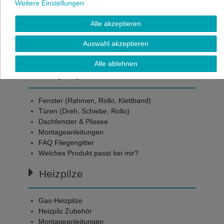
Weitere Einstellungen
KONTAKT
Alle akzeptieren
Frage stellen
09822-992910
Auswahl akzeptieren
Fachberatung: Fliegengitter & Heizpilze
Alle ablehnen
Fliegengitter
Fenster (Rahmen, Rollo, Klettband)
Türen (Dreh, Schiebe, Rollo)
Dachfenster & Plissee
Montageanleitungen
FAQ Fliegengitter
Welches Produkt passt bei mir?
Heizpilze
Gas-Heizpilze
Heizpilz Zubehör
Montageanleitungen